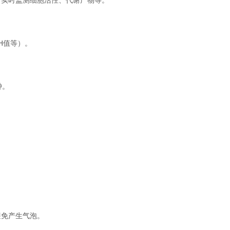
实时监测细胞活性、代谢产物等。
H值等）。
钟。
免产生气泡。