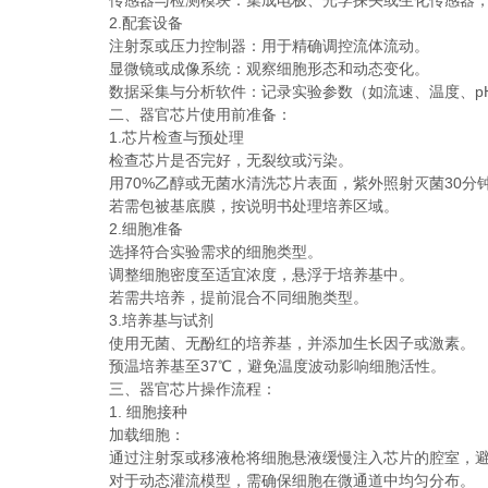
传感器与检测模块：集成电极、光学探头或生化传感器，
2.配套设备
注射泵或压力控制器：用于精确调控流体流动。
显微镜或成像系统：观察细胞形态和动态变化。
数据采集与分析软件：记录实验参数（如流速、温度、p
二、器官芯片使用前准备：
1.芯片检查与预处理
检查芯片是否完好，无裂纹或污染。
用70%乙醇或无菌水清洗芯片表面，紫外照射灭菌30分
若需包被基底膜，按说明书处理培养区域。
2.细胞准备
选择符合实验需求的细胞类型。
调整细胞密度至适宜浓度，悬浮于培养基中。
若需共培养，提前混合不同细胞类型。
3.培养基与试剂
使用无菌、无酚红的培养基，并添加生长因子或激素。
预温培养基至37℃，避免温度波动影响细胞活性。
三、器官芯片操作流程：
1. 细胞接种
加载细胞：
通过注射泵或移液枪将细胞悬液缓慢注入芯片的腔室，避
对于动态灌流模型，需确保细胞在微通道中均匀分布。