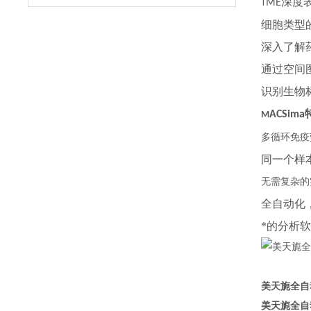
深度
ME
T
细胞类型
深入了解
通过空间
识别生物
ACSima
M
多循环免疫
同一个样
无需复杂的
全自动化
*的分析
美天旎全自
美天旎全自